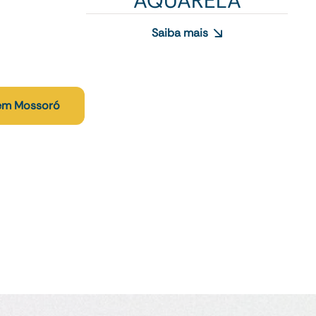
AQUARELA
Saiba mais
 em Mossoró