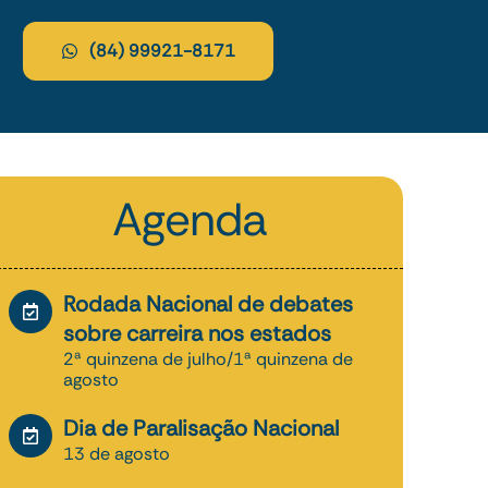
(84) 99921-8171
Agenda
Rodada Nacional de debates
sobre carreira nos estados
2ª quinzena de julho/1ª quinzena de
agosto
Dia de Paralisação Nacional
13 de agosto