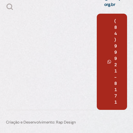
org.br
(
8
4
)
9
9
9
2
1
-
8
1
7
1
Criação e Desenvolvimento: Rap Design