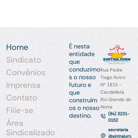
Home
É nesta
entidade
Sindicato
que
conduzimo
Rua Padre
Convênios
s o nosso
Tiago Avico
Imprensa
futuro e
Nº 1815 -
que
Candelária
Contato
construím
Rio Grande do
Norte
os o nosso
Filie-se
(84) 3231-
destino.
0152
Área
secretaria
Sindicalizado
@sintrajurn.