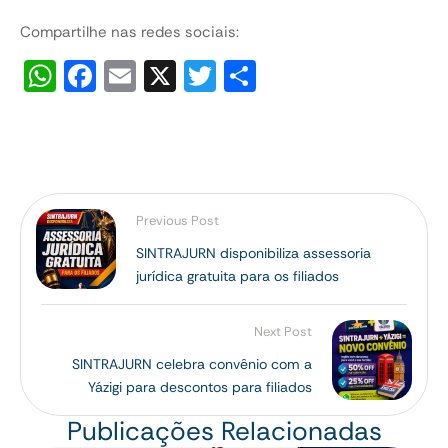
Compartilhe nas redes sociais:
W
F
E
X
T
S
h
a
m
wi
h
at
c
ai
tt
ar
s
e
l
er
e
A
b
Previous Post
p
o
SINTRAJURN disponibiliza assessoria
p
o
jurídica gratuita para os filiados
k
Next Post
SINTRAJURN celebra convênio com a
Yázigi para descontos para filiados
Publicações Relacionadas