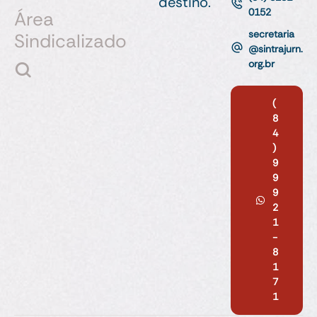
destino.
0152
Área
secretaria
Sindicalizado
@sintrajurn.
org.br
(
8
4
)
9
9
9
2
1
-
8
1
7
1