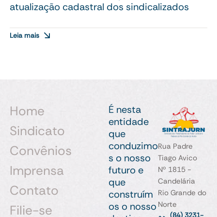
atualização cadastral dos sindicalizados
Leia mais
Home
É nesta
entidade
Sindicato
que
conduzimo
Rua Padre
Convênios
s o nosso
Tiago Avico
Imprensa
futuro e
Nº 1815 -
que
Candelária
Contato
construím
Rio Grande do
Norte
os o nosso
Filie-se
(84) 3231-