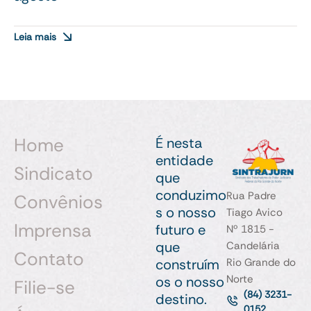
Leia mais
Home
É nesta
entidade
Sindicato
que
conduzimo
Rua Padre
Convênios
s o nosso
Tiago Avico
Imprensa
futuro e
Nº 1815 -
que
Candelária
Contato
construím
Rio Grande do
Norte
os o nosso
Filie-se
(84) 3231-
destino.
0152