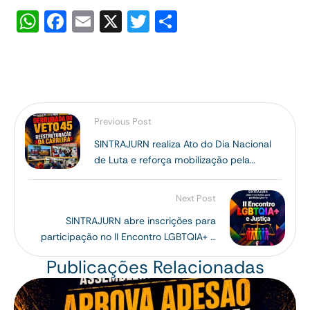
W
F
E
X
T
S
h
a
m
wi
h
at
c
ai
tt
ar
s
e
l
er
e
A
b
Previous Post
p
o
SINTRAJURN realiza Ato do Dia Nacional
p
o
de Luta e reforça mobilização pela
k
derrubada do Veto 45 e reestruturação da
carreira
Next Post
SINTRAJURN abre inscrições para
participação no II Encontro LGBTQIA+ e
Justiça
Publicações Relacionadas