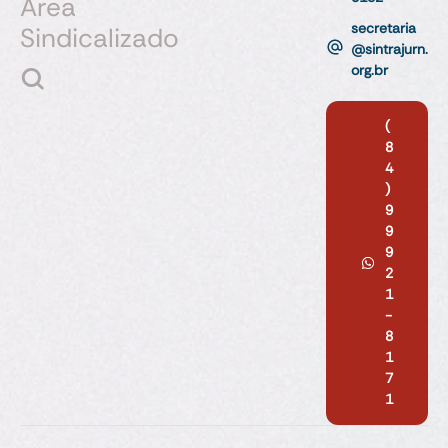
Área
secretaria
Sindicalizado
@sintrajurn.
org.br
(
8
4
)
9
9
9
2
1
-
8
1
7
1