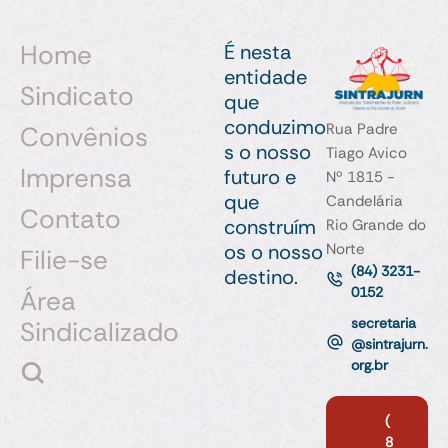
Home
É nesta
entidade
Sindicato
que
conduzimo
Rua Padre
Convênios
s o nosso
Tiago Avico
Imprensa
futuro e
Nº 1815 -
que
Candelária
Contato
construím
Rio Grande do
Norte
os o nosso
Filie-se
(84) 3231-
destino.
0152
Área
secretaria
Sindicalizado
@sintrajurn.
org.br
(
8