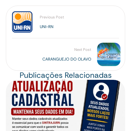
A
b
p
o
Previous Post
p
o
UNI-RN
k
Next Post
CARANGUEJO DO OLAVO
Publicações Relacionadas