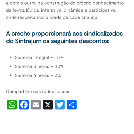
e com o outro, na construção do próprio conhecimento
de forma lúdica, interativa, dinâmica e participativa,
onde respeitamos a idade de cada criança.
A creche proporcionará aos sindicalizados
do Sintrajurn os seguintes descontos:
Sistema Integral – 15%
Sistema 6 horas – 10%
Sistema 4 horas – 3%
Compartilhe nas redes sociais:
W
F
E
X
T
S
h
a
m
wi
h
at
c
ai
tt
ar
s
e
l
er
e